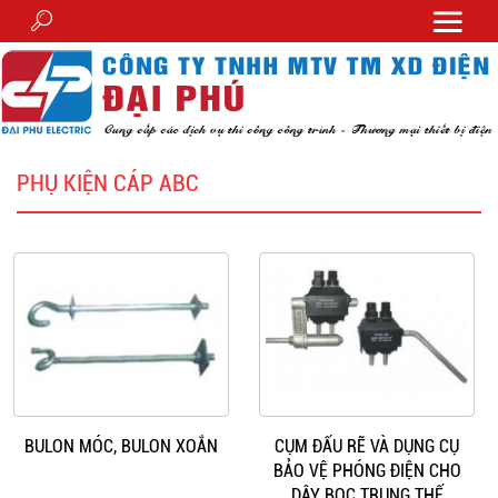
PHỤ KIỆN CÁP ABC
BULON MÓC, BULON XOẮN
CỤM ĐẤU RẼ VÀ DỤNG CỤ
BẢO VỆ PHÓNG ĐIỆN CHO
DÂY BỌC TRUNG THẾ