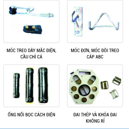
MÓC TREO DÂY MẮC ĐIỆN,
MÓC ĐƠN, MÓC ĐÔI TREO
CẦU CHÌ CÁ
CÁP ABC
ỐNG NỐI BỌC CÁCH ĐIỆN
ĐAI THÉP VÀ KHÓA ĐAI
KHÔNG RỈ