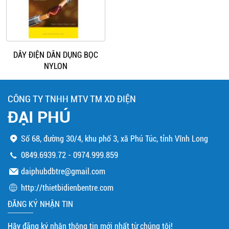
DÂY ĐIỆN DÂN DỤNG BỌC
NYLON
CÔNG TY TNHH MTV TM XD ĐIỆN
ĐẠI PHÚ
Số 68, đường 30/4, khu phố 3, xã Phú Túc, tỉnh Vĩnh Long
0849.6939.72
-
0974.999.859
daiphubdbtre@gmail.com
http://thietbidienbentre.com
ĐĂNG KÝ NHẬN TIN
Hãy đăng ký nhận thông tin mới nhất từ chúng tôi!