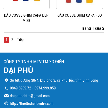
ĐẦU COSSE GHIM CAPA DẸP
ĐẦU COSSE GHIM CAPA FDD
MDD
Trang 1 của 2
1
2
Tiếp
CÔNG TY TNHH MTV TM XD ĐIỆN
ĐẠI PHÚ
Số 68, đường 30/4, khu phố 3, xã Phú Túc, tỉnh Vĩnh Long
0849.6939.72
-
0974.999.859
daiphubdbtre@gmail.com
http://thietbidienbentre.com