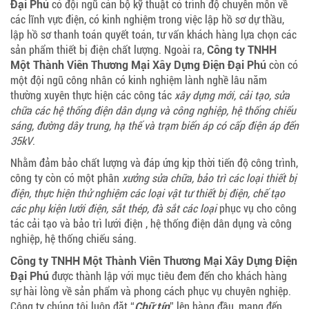
Đại Phú
có đội ngũ cán bộ kỹ thuật có trình độ chuyên môn về
các lĩnh vực điện, có kinh nghiệm trong việc lập hồ sơ dự thầu,
lập hồ sơ thanh toán quyết toán, tư vấn khách hàng lựa chọn các
sản phẩm thiết bị điện chất lượng. Ngoài ra,
Công ty TNHH
Một Thành Viên Thương Mại Xây Dựng Điện Đại Phú
còn có
một đội ngũ công nhân có kinh nghiệm lành nghề lâu năm
thường xuyên thực hiện các công tác
xây dựng mới, cải tạo, sửa
chữa các hệ thống điện dân dụng và công nghiệp, hệ thống chiếu
sáng, đường dây trung, hạ thế và trạm biến áp có cấp điện áp đến
35kV
.
Nhằm đảm bảo chất lượng và đáp ứng kịp thời tiến độ công trình,
công ty còn có một phân
xưởng sửa chữa, bảo trì các loại thiết bị
điện, thực hiện thử nghiệm các loại vật tư thiết bị điện, chế tạo
các phụ kiện lưới điện, sắt thép, đà sắt các loại
phục vụ cho công
tác cải tạo và bảo trì lưới điện , hệ thống điện dân dụng và công
nghiệp, hệ thống chiếu sáng.
Công ty TNHH Một Thành Viên Thương Mại Xây Dựng Điện
Đại Phú
được thành lập với mục tiêu đem đến cho khách hàng
sự hài lòng về sản phẩm và phong cách phục vụ chuyên nghiệp.
Công ty chúng tôi luôn đặt “
Chữ tín
” lên hàng đầu, mang đến