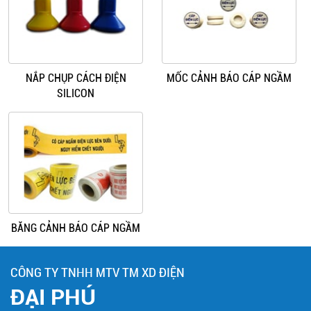
NẮP CHỤP CÁCH ĐIỆN
MỐC CẢNH BÁO CÁP NGẦM
SILICON
BĂNG CẢNH BÁO CÁP NGẦM
CÔNG TY TNHH MTV TM XD ĐIỆN
ĐẠI PHÚ