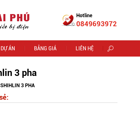
Hotline
0849693972
DỰ ÁN
BẢNG GIÁ
LIÊN HỆ
hlin 3 pha
SHIHLIN 3 PHA
sẻ: