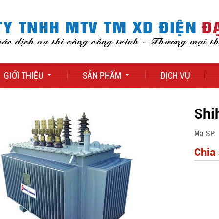
GIỚI THIỆU
SẢN PHẨM
DỊCH VỤ
Shi
Mã SP
Chia 