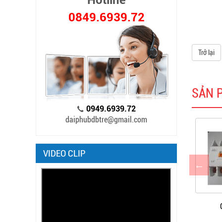
Hotline
0849.6939.72
Trở lại
SẢN 
0949.6939.72
daiphubdbtre@gmail.com
VIDEO CLIP
ONTACTOR SHILIN
CONTACTOR SCHNEIDER