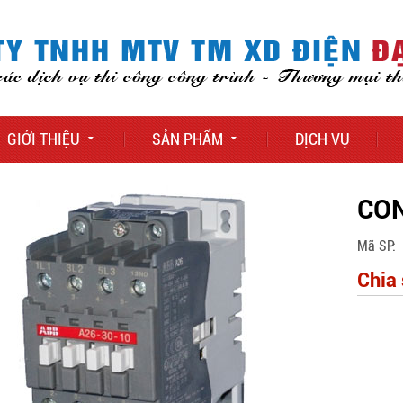
GIỚI THIỆU
SẢN PHẨM
DỊCH VỤ
CO
Mã SP
Chia 