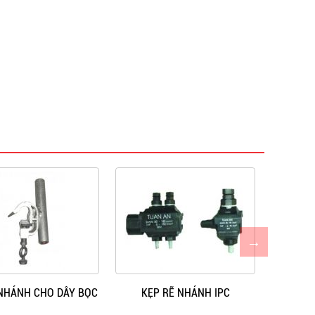
 NHÁNH CHO DÂY BỌC
KẸP RẼ NHÁNH IPC
KHÓA NÉ