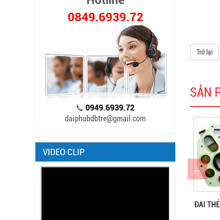
Hotline
0849.6939.72
Trở lại
SẢN 
0949.6939.72
daiphubdbtre@gmail.com
VIDEO CLIP
NỐI BỌC CÁCH ĐIỆN
BULON MÓC, BULON XOẮN
ĐAI TH