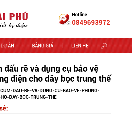
Hotline
0849693972
DỰ ÁN
BẢNG GIÁ
LIÊN HỆ
 đấu rẽ và dụng cụ bảo vệ
ng điện cho dây bọc trung thế
CUM-DAU-RE-VA-DUNG-CU-BAO-VE-PHONG-
CHO-DAY-BOC-TRUNG-THE
sẻ: