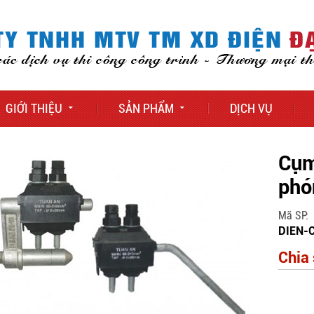
GIỚI THIỆU
SẢN PHẨM
DỊCH VỤ
Cụm
phó
Mã SP
DIEN-
Chia 